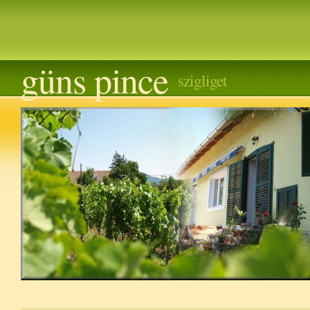
güns pince
szigliget