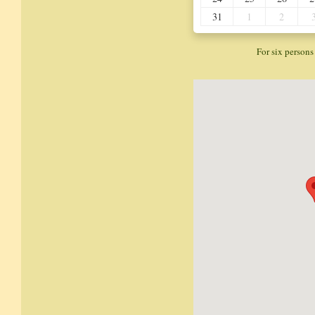
31
1
2
For six persons