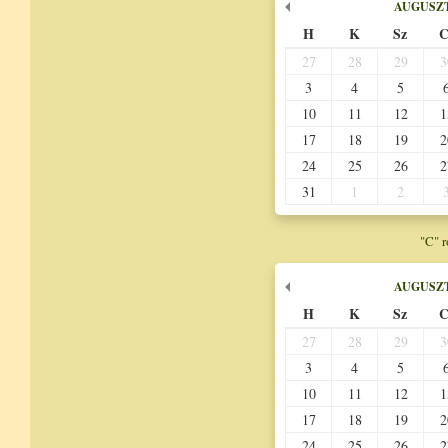
AUGUSZ
H
K
Sz
C
27
28
29
3
3
4
5
10
11
12
1
17
18
19
2
24
25
26
2
31
1
2
"C" 
AUGUSZ
H
K
Sz
C
27
28
29
3
3
4
5
10
11
12
1
17
18
19
2
24
25
26
2