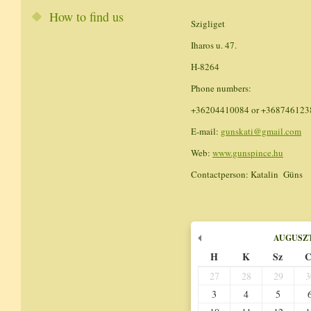
How to find us
Szigliget
Iharos u. 47.
H-8264
Phone numbers:
+36204410084 or +368746123
E-mail:
gunskati@gmail.com
Web:
www.gunspince.hu
Contactperson: Katalin Güns
AUGUSZ
H
K
Sz
C
27
28
29
3
3
4
5