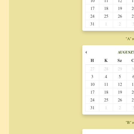
10
11
12
1
17
18
19
2
24
25
26
2
31
1
2
"A" 
AUGUSZ
H
K
Sz
C
27
28
29
3
3
4
5
10
11
12
1
17
18
19
2
24
25
26
2
31
1
2
"B" 